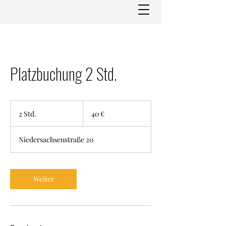
Platzbuchung 2 Std.
40
Euro
2 Std.
2
40 €
S
t
Niedersachsenstraße 20
d
.
Weiter