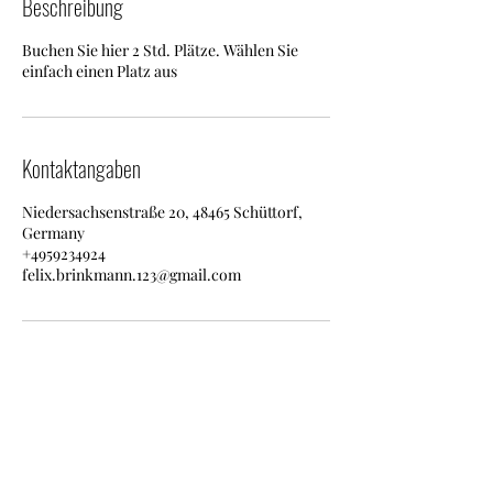
Beschreibung
Buchen Sie hier 2 Std. Plätze. Wählen Sie
einfach einen Platz aus
Kontaktangaben
Niedersachsenstraße 20, 48465 Schüttorf,
Germany
+4959234924
felix.brinkmann.123@gmail.com
TC Schüttorf 85 e.V.
info@tc-schuettorf-85.com