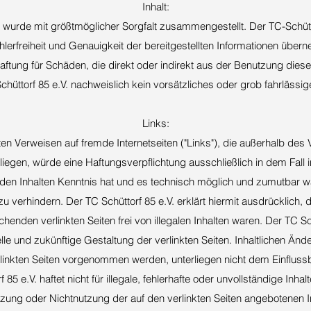
Inhalt:
en wurde mit größtmöglicher Sorgfalt zusammengestellt. Der TC-Schütt
hlerfreiheit und Genauigkeit der bereitgestellten Informationen über
 Haftung für Schäden, die direkt oder indirekt aus der Benutzung dies
chüttorf 85 e.V. nachweislich kein vorsätzliches oder grob fahrlässig
Links:
kten Verweisen auf fremde Internetseiten ("Links"), die außerhalb de
liegen, würde eine Haftungsverpflichtung ausschließlich in dem Fall i
 den Inhalten Kenntnis hat und es technisch möglich und zumutbar w
 zu verhindern. Der TC Schüttorf 85 e.V. erklärt hiermit ausdrücklich,
henden verlinkten Seiten frei von illegalen Inhalten waren. Der TC Sch
elle und zukünftige Gestaltung der verlinkten Seiten. Inhaltlichen Än
linkten Seiten vorgenommen werden, unterliegen nicht dem Einfluss
 85 e.V. haftet nicht für illegale, fehlerhafte oder unvollständige Inh
zung oder Nichtnutzung der auf den verlinkten Seiten angebotenen I