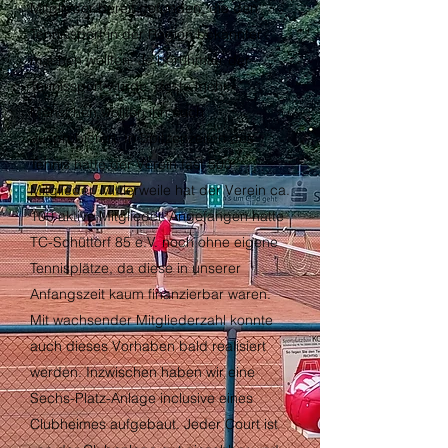
Mitglieder bereit gefunden, die den
Tennissport in der Region bekannter
machen wollten. Je berühmter der
Tennissport wurde, desto mehr
Menschen wollten ihn auch
ausprobieren. In Spitzenzeiten des
Tennis hatte der Verein fast 500
Mitglieder. Mittlerweile hat der Verein ca.
100 aktive Mitglieder. Angefangen hatte
TC-Schüttorf 85 e.V. noch ohne eigene
Tennisplätze, da diese in unserer
Anfangszeit kaum finanzierbar waren.
Mit wachsender Mitgliederzahl konnte
auch dieses Vorhaben bald realisiert
werden. Inzwischen haben wir eine
Sechs-Platz-Anlage inclusive eines
Clubheimes aufgebaut. Jeder Court ist