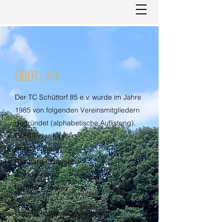
ÜBER UNS
Der TC Schüttorf 85 e.v. wurde im Jahre
1985 von folgenden Vereinsmitgliedern
gegründet (alphabetische Auflistung).
Gerd-Peter Kastein
Horst Nadolny
Reinhard Obremba
Ingrid Petzold
Bernhard Terwey
Damals hatten sich einige wenige