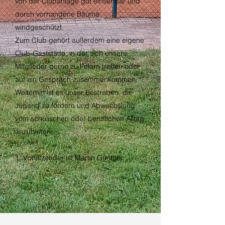
von der Clubanlage gut einsehbar und
durch vorhandene Bäume
windgeschützt.
Zum Club gehört außerdem eine eigene
Club-Gaststätte, in der sich unsere
Mitglieder gerne zu Feiern treffen oder
auf ein Gespräch zusammenkommen.
Weiterhin ist es unser Bestreben, die
Jugend zu fördern und Abwechslung
vom schulischen oder beruflichen Alltag
anzubieten.
1. Vorsitzender ist Martin Günther