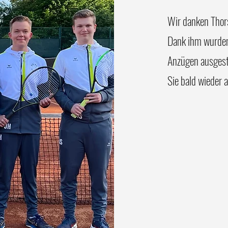
Unser Junioren U16 belegt
Wir danken Thor
<-
Dank ihm wurden 
Anzügen ausgesta
Sie bald wieder 