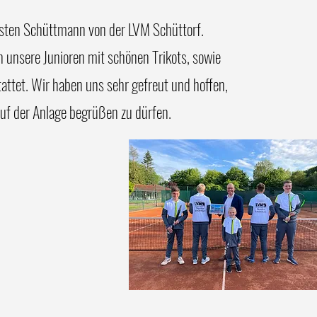
en einen starken 1.Platz
sten Schüttmann von der LVM Schüttorf.
-
unsere Junioren mit schönen Trikots, sowie
ttet. Wir haben uns sehr gefreut und hoffen,
auf der Anlage begrüßen zu dürfen.