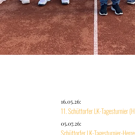
16.05.26:
11. Schüttorfer LK-Tagesturnier (H
05.07.26:
Schüttorfer LK-Tagesturnier-Herr