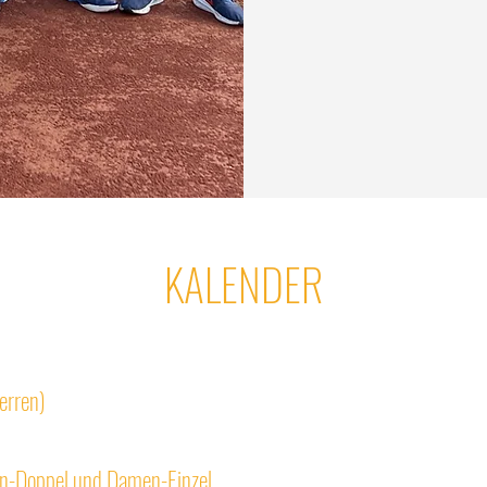
KALENDER
erren)
en-Doppel und Damen-Einzel