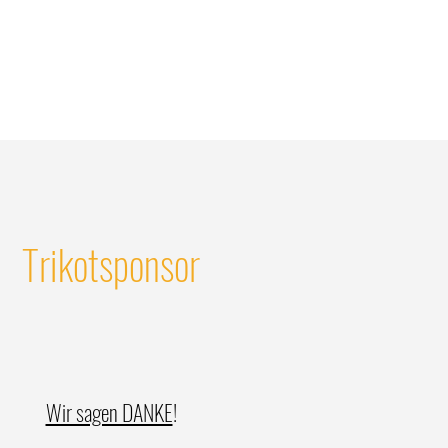
Trikotsponsor
 NACHRICHT
Wir sagen DANKE
!
arkassencups sind da!
en einen starken 4. Platz